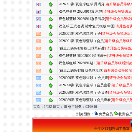
浙江苍南 已开通正式会员号:2
2026091期 双色球红球 尾码分
[请升级会员等级
浙江丽水 已开通正式会员号:2
河北石家庄已开通正式会员号:
双色球蓝球 2026091期( 尾码
[请升级会员等级后
四川成都 已开通正式会员号:
辽宁鞍山 已开通正式会员号:2
双色球蓝球 2026091期(杀号段
[请升级会员等级
广东深圳 已开通正式会员号:
双色球 正式会员 缩水复式模版 中国
[请升级会
未说明地区 开通正式会员号:
湖南 已开通正式会员号:20
2026091期 双色球红球（ 会
[请升级会员等级后
湖北宜昌 已开通正式会员号:
未说明地区 开通正式会员号:
2026091期 双色球蓝球（会员
[请升级会员等级后
未说明地区 开通正式会员号:
(截止2026091期-按出球号码排
[请升级会员等级
云南勐肭 已开通正式会员号:
吉林辉南 已开通正式会员号:
双色球蓝球 期2026091类图表分
[请升级会员等
上海 已开通正式会员号:20
未说明地区 开通正式会员号:
双色球红球 2026091期 1
[请升级会员等级后浏览
内蒙 已开通正式会员号:20
(截止2026091期) 双色球蓝球
[请升级会员等级后
四川 已开通正式会员号:20
广东深圳 已开通正式会员号:
2026090期 双色球红球（ 会员查
[请升级会员等
感谢众多彩友在前期近
2026090期 双色球蓝球（会员查看
[请升级会员
2026089期 双色球红球（ 会员查
[请升级会员等
====已经转了款而没
均是因为多种情况造成
2026089期 双色球蓝球（会员查看
[请升级会员
页次：1/682 每页：10 总主题数：93/6816
浏览图例：
免费会员
收费会
金牛区双彩咨询工作室